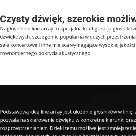
Czysty dźwięk, szerokie możli
Nagłośnienie line array to specjalna konfiguracja głośnik
dźwiękowych, szczególnie popularna w dużych przestrzeniach
sale koncertowe i inne miejsca wymagające wysokiej jakości
równomiernego pokrycia akustycznego.
Podstawową ideą line array jest ułożenie głośników w linię,
pozwala na skierowanie dźwięku w konkretne kierunki oraz
rozprzestrzenianiem. Dzięki temu możliwe jest zmniejszeni