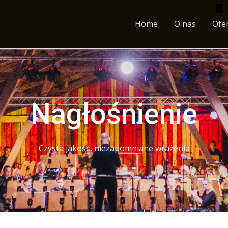
Home
O nas
Ofe
Nagłośnienie
Czysta jakość, niezapomniane wrażenia