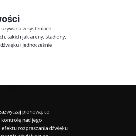
wości
ów używana w systemach
, takich jak areny, stadiony,
 dźwięku i jednocześnie
 zazwyczaj pionową, co
 kontrolę nad jego
e efektu rozpraszania dźwięku